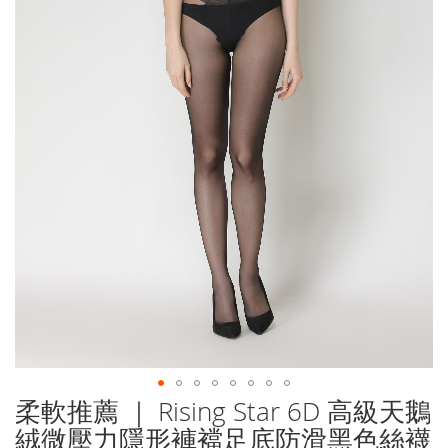
柔軟推薦 ｜ Rising Star 6D 高級天鵝
Skip
to
絨微壓力隱形褲襠足底防滑黑色絲襪
the