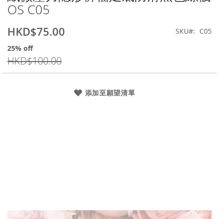
OS C05
beginning
of
the
HKD$75.00
特
SKU
C05
images
價
gallery
25% off
HKD$100.00
添加至願望清單