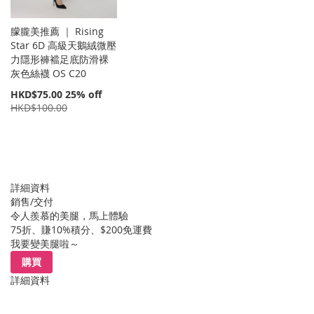
朦朧美推薦 ｜ Rising
Star 6D 高級天鵝絨微壓
力隱形褲襠足底防滑裸
灰色絲襪 OS C20
特
HKD$75.00
25% off
價
HKD$100.00
詳細資料
銷售/交付
令人羨慕的美腿，馬上體驗
75折、賺10%積分、$200免運費
我要變美腿啦～
購買
詳細資料