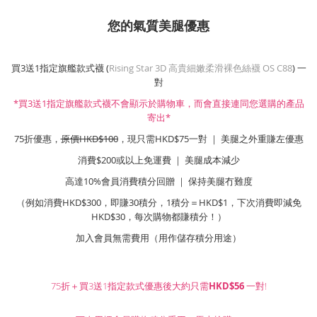
您的氣質美腿優惠
買3送1指定旗艦款式襪 (
Rising Star 3D 高貴細嫩柔滑裸色絲襪 OS C88
) 一
對
*買3送1指定旗艦款式襪不會顯示於購物車，而會直接連同您選購的產品
寄出*
75折優惠，
原價HKD$100
，現只需HKD$75一對 ｜ 美腿之外重賺左優惠
消費$200或以上免運費 ｜ 美腿成本減少
高達10%會員消費積分回贈 ｜ 保持美腿冇難度
（例如消費HKD$300，即賺30積分，1積分＝HKD$1，下次消費即減免
HKD$30，每次購物都賺積分！）
加入會員無需費用（用作儲存積分用途）
75折＋買3送1指定款式優惠後大約只需
HKD$56
一對!