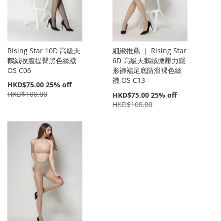
Rising Star 10D 高級天
細緻推薦 ｜ Rising Star
鵝絨收腹提臀黑色絲襪
6D 高級天鵝絨微壓力隱
OS C06
形褲襠足底防滑裸色絲
襪 OS C13
特
HKD$75.00
25% off
價
HKD$100.00
特
HKD$75.00
25% off
價
HKD$100.00