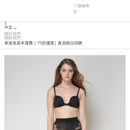
購物車
中文
關於我們
Language
聯絡我們
香港免基本運費 | 75折優惠| 會員積分回贈
Skip
to
the
end
of
the
images
gallery