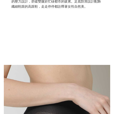
的壓力設計，舒緩雙腿於忙碌都市的疲累。足底防滑設計配飾
纖細鞋跟的高跟鞋，走走停停都詮釋著女性自然美。