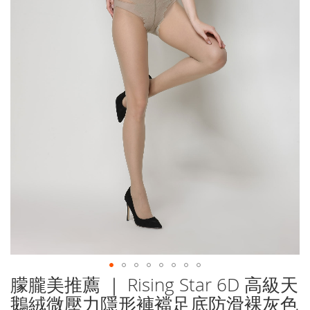
朦朧美推薦 ｜ Rising Star 6D 高級天
Skip
to
鵝絨微壓力隱形褲襠足底防滑裸灰色
the