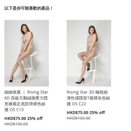
以下是你可能喜歡的產品！
細緻推薦 ｜ Rising Star
Rising Star 3D 極致細
6D 高級天鵝絨微壓力隱
薄性感隱形T襠裸灰色絲
形褲襠足底防滑裸色絲
襪 OS C22
襪 OS C13
特
HKD$75.00
25% off
價
特
HKD$100.00
HKD$75.00
25% off
價
HKD$100.00