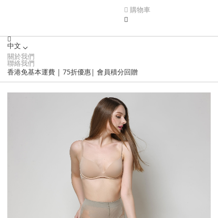
購物車
中文
關於我們
Language
聯絡我們
香港免基本運費 | 75折優惠| 會員積分回贈
Skip
to
the
end
of
the
images
gallery