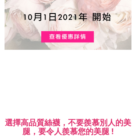
選擇高品質絲襪，不要羨慕別人的美
腿，
要令人羨慕您的美腿 !