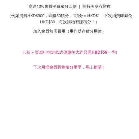
高達10%會員消費積分回贈 ｜ 保持美腿冇難度
（例如消費HKD$300，即賺30積分，1積分＝HKD$1，下次消費即減免
HKD$30，每次購物都賺積分！）
加入會員無需費用（用作儲存積分用途）
75折＋買3送1指定款式優惠後大約只需
HKD$56
一對!
下次用埋會員購物積分重平，馬上搶購！