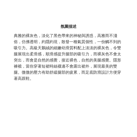
氛圍描述
典雅的裸灰色，淡化了黑色帶來的神秘與誘惑，高雅而不淺
俗，仿佛透明，約隱約現，散發一種氣質個性，一份觸不到的
吸引力。高級天鵝絨的細嫩幼滑質料配上淡淡的裸灰色，令雙
腿展現出柔滑感，順滑感提升腿部的吸引力，而裸灰色不會太
突出，而會是自然的感覺，接近裸色，自然的美腿感覺。隱形
褲襠，當你穿著短裙時絲襪邊不會露出裙外，展現最美的雙
腿。微微的壓力有助舒緩腿部的疲累，而足底防滑設計方便穿
著高跟鞋。