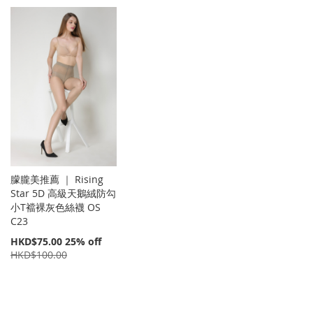
朦朧美推薦 ｜ Rising
Star 5D 高級天鵝絨防勾
小T襠裸灰色絲襪 OS
C23
特
HKD$75.00
25% off
價
HKD$100.00