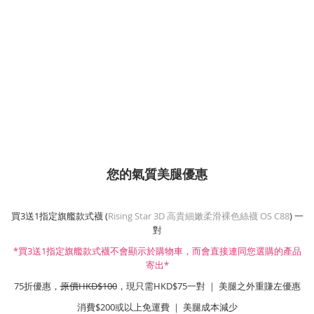
您的氣質美腿優惠
買3送1指定旗艦款式襪 (
Rising Star 3D 高貴細嫩柔滑裸色絲襪 OS C88
) 一
對
*買3送1指定旗艦款式襪不會顯示於購物車，而會直接連同您選購的產品
寄出*
75折優惠，
原價HKD$100
，現只需HKD$75一對 ｜ 美腿之外重賺左優惠
消費$200或以上免運費 ｜ 美腿成本減少