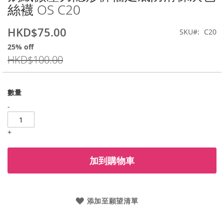
絲襪 OS C20
beginning
of
the
HKD$75.00
特
SKU
C20
images
價
25% off
gallery
HKD$100.00
數量
-
+
加到購物車
添加至願望清單