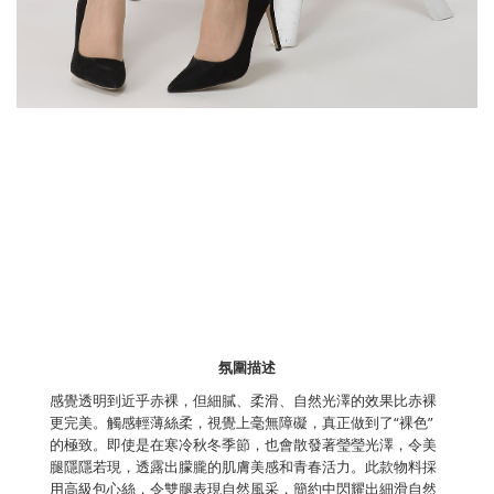
氛圍描述
感覺透明到近乎赤裸，但細膩、柔滑、自然光澤的效果比赤裸
更完美。觸感輕薄絲柔，視覺上毫無障礙，真正做到了“裸色”
的極致。即使是在寒冷秋冬季節，也會散發著瑩瑩光澤，令美
腿隱隱若現，透露出朦朧的肌膚美感和青春活力。此款物料採
用高級包心絲，令雙腿表現自然風采，簡約中閃耀出細滑自然