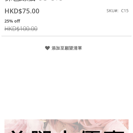
beginning
HKD$75.00
特
SKU
C15
of
價
the
25% off
images
HKD$100.00
gallery
添加至願望清單