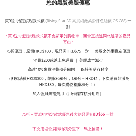
您的氣質美腿優惠
買3送1指定旗艦款式襪 (
Rising Star 3D 高貴細嫩柔滑裸色絲襪 OS C88
) 一
對
*買3送1指定旗艦款式襪不會顯示於購物車，而會直接連同您選購的產品
寄出*
75折優惠，
原價HKD$100
，現只需HKD$75一對 ｜ 美腿之外重賺左優惠
消費$200或以上免運費 ｜ 美腿成本減少
高達10%會員消費積分回贈 ｜ 保持美腿冇難度
（例如消費HKD$300，即賺30積分，1積分＝HKD$1，下次消費即減免
HKD$30，每次購物都賺積分！）
加入會員無需費用（用作儲存積分用途）
75折＋買3送1指定款式優惠後大約只需
HKD$56
一對!
下次用埋會員購物積分重平，馬上搶購！