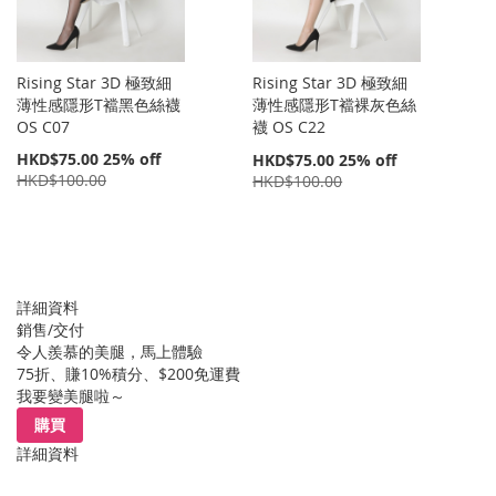
Rising Star 3D 極致細
Rising Star 3D 極致細
薄性感隱形T襠黑色絲襪
薄性感隱形T襠裸灰色絲
OS C07
襪 OS C22
特
HKD$75.00
25% off
特
HKD$75.00
25% off
價
價
HKD$100.00
HKD$100.00
詳細資料
銷售/交付
令人羨慕的美腿，馬上體驗
75折、賺10%積分、$200免運費
我要變美腿啦～
購買
詳細資料