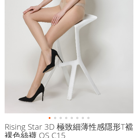
Rising Star 3D 極致細薄性感隱形T襠
Skip
to
裸色絲襪 OS C15
the