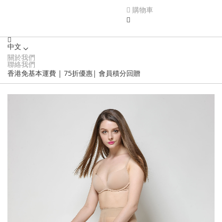
購物車
中文
關於我們
Language
聯絡我們
香港免基本運費 | 75折優惠| 會員積分回贈
Skip
to
the
end
of
the
images
gallery