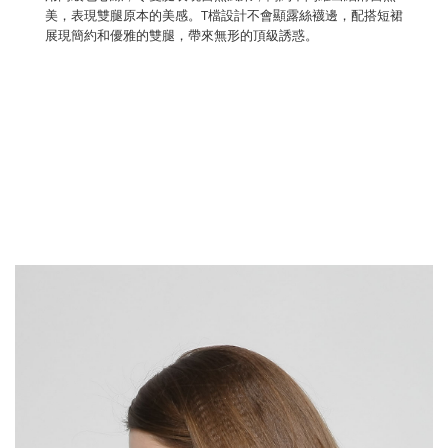
美，表現雙腿原本的美感。T檔設計不會顯露絲襪邊，配搭短裙
展現簡約和優雅的雙腿，帶來無形的頂級誘惑。