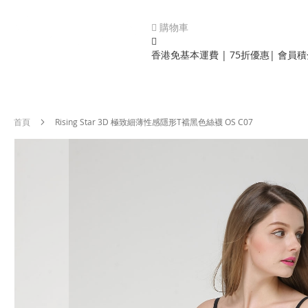
購物車
香港免基本運費 | 75折優惠| 會員
首頁
Rising Star 3D 極致細薄性感隱形T襠黑色絲襪 OS C07
Skip
to
the
end
of
the
images
gallery