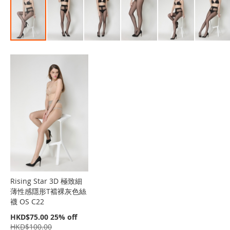
Skip
to
the
beginning
of
the
images
gallery
Rising Star 3D 極致細
薄性感隱形T襠裸灰色絲
襪 OS C22
特
HKD$75.00
25% off
價
HKD$100.00