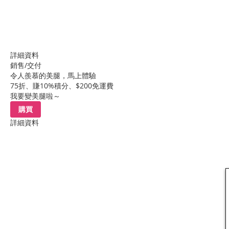
詳細資料
銷售/交付
令人羨慕的美腿，馬上體驗
75折、賺10%積分、$200免運費
我要變美腿啦～
購買
詳細資料