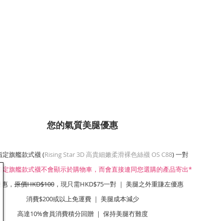
您的氣質美腿優惠
指定旗艦款式襪 (
Rising Star 3D 高貴細嫩柔滑裸色絲襪 OS C88
) 一對
1指定旗艦款式襪不會顯示於購物車，而會直接連同您選購的產品寄出*
優惠，
原價HKD$100
，現只需HKD$75一對 ｜ 美腿之外重賺左優惠
消費$200或以上免運費 ｜ 美腿成本減少
高達10%會員消費積分回贈 ｜ 保持美腿冇難度