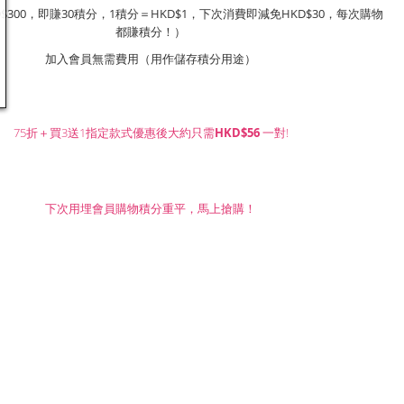
$300，即賺30積分，1積分＝HKD$1，下次消費即減免HKD$30，每次購物
都賺積分！）
加入會員無需費用（用作儲存積分用途）
75折＋買3送1指定款式優惠後大約只需
HKD$56
一對!
下次用埋會員購物積分重平，馬上搶購！