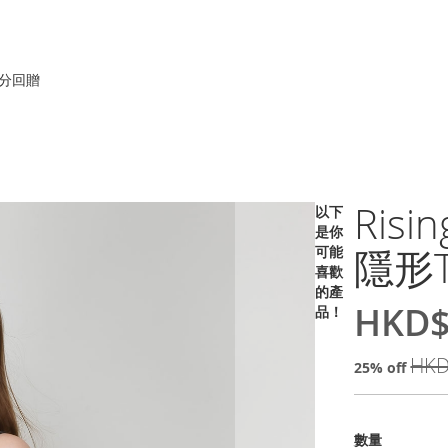
積分回贈
Ris
以下
是你
隱形T
可能
喜歡
的產
HKD$
品！
特
價
HKD
25% off
數量