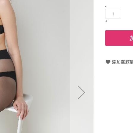
-
+
添加至願