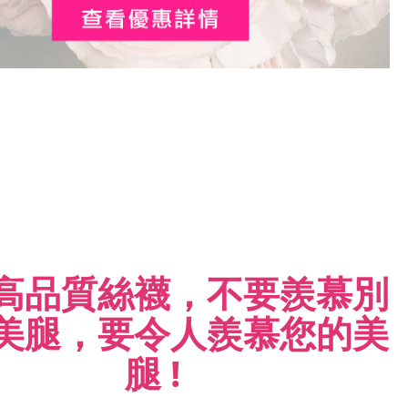
高品質絲襪，不要羨慕別
美腿，
要令人羨慕您的美
腿 !