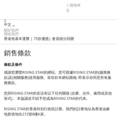
購物車
中文
關於我們
Language
聯絡我們
香港免基本運費 | 75折優惠| 會員積分回贈
銷售條款
條款及條件
感謝您瀏覽RISING STAR的網站。您可跟據RISING STAR的(服務條
款)及(相關服務)使用服務。當你於本網站購物, 即表示你同意所有服
務條款。
您與RISING STAR的並沒有以下任何關係 (合夥、合作、僱用或其他
形式) 。本協議並不賦予您成為RISING STAR的代表。
RISING STAR於香港特別行政區註冊。我們的註冊地址為香港油麻
地新填地街272號8樓K座。