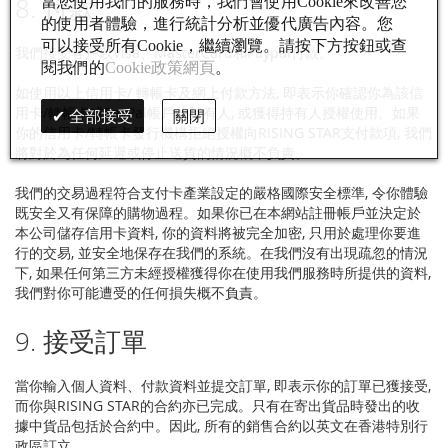
8. 付款
當您使用我們的服務時，我們會使用Cookie來改善您
的使用者體驗，進行統計分析並優代廣告內容。您
可以接受所有Cookie，繼續瀏覽。請按下方按鈕或查
我們接受客戶以Visa、MasterCard和Paypal付款。
閱我們的
Cookie政策網頁
。
如使用以上信用卡/ 轉帳卡及網上付款方法, 即表示你確認你為該信
用卡/轉帳卡或PayPal帳戶的持有人, 或獲得持有人授權使用。如果
全部接受
關閉
你的信用卡/轉帳卡發行機構拒絕授權向RISING STAR支付款項, 我們
將對於為任何延遲或停止送貨的情況概不負責。
我們的交易過程符合支付卡產業設定的嚴格國際安全標準, 令你體驗
既安全又有保障的購物過程。如果你已在本網站註冊帳戶並決定於
本公司儲存信用卡資料, 你的資料將被完全加密, 只用於處理你要進
行的交易, 並安全地保存在我們的系統。在我們沒有出現疏忽的情況
下, 如果任何第三方未經授權獲得你在使用我們服務時所提供的資料,
我們對你可能遭受的任何損失概不負責。
9. 接受訂單
當你輸入個人資料、付款資料並提交訂單, 即表示你的訂單已獲接受,
而你與RISING STAR的合約亦已完成。只有在寄出貨品時發出的收
據中貨品包括於合約中。因此, 所有的銷售合約以英文在香港特別行
政區訂立。