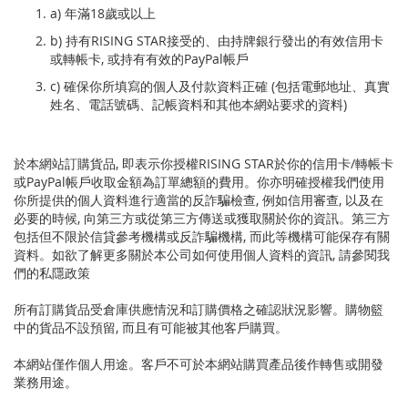
a) 年滿18歲或以上
b) 持有RISING STAR接受的、由持牌銀行發出的有效信用卡
或轉帳卡, 或持有有效的PayPal帳戶
c) 確保你所填寫的個人及付款資料正確 (包括電郵地址、真實
姓名、電話號碼、記帳資料和其他本網站要求的資料)
於本網站訂購貨品, 即表示你授權RISING STAR於你的信用卡/轉帳卡
或PayPal帳戶收取金額為訂單總額的費用。你亦明確授權我們使用
你所提供的個人資料進行適當的反詐騙檢查, 例如信用審查, 以及在
必要的時候, 向第三方或從第三方傳送或獲取關於你的資訊。第三方
包括但不限於信貸參考機構或反詐騙機構, 而此等機構可能保存有關
資料。如欲了解更多關於本公司如何使用個人資料的資訊, 請參閱我
們的私隱政策
所有訂購貨品受倉庫供應情況和訂購價格之確認狀況影響。購物籃
中的貨品不設預留, 而且有可能被其他客戶購買。
本網站僅作個人用途。客戶不可於本網站購買產品後作轉售或開發
業務用途。