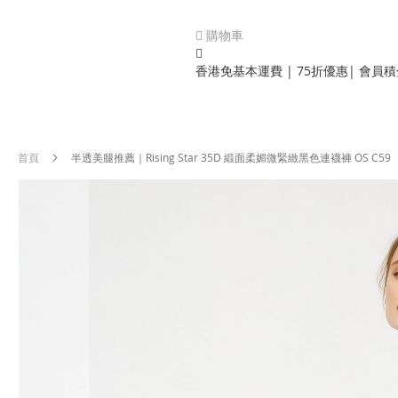
購物車
香港免基本運費 | 75折優惠| 會員
首頁
半透美腿推薦｜Rising Star 35D 緞面柔媚微緊緻黑色連襪褲 OS C59
Skip
to
the
end
of
the
images
gallery