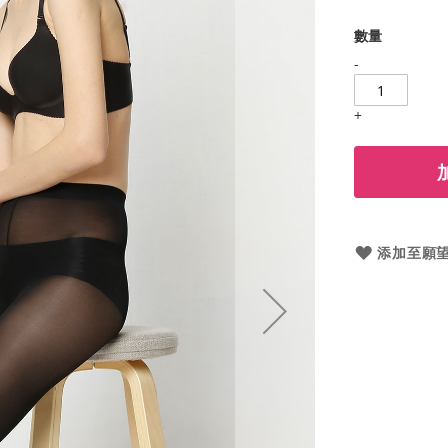
數量
-
+
添加至願