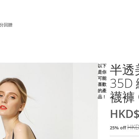
積分回贈
半透美
以下
是你
35
可能
喜歡
的產
襪褲 
品！
HKD$
特
價
HKD
25% off