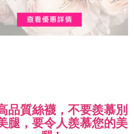
高品質絲襪，不要羨慕別
美腿，
要令人羨慕您的美