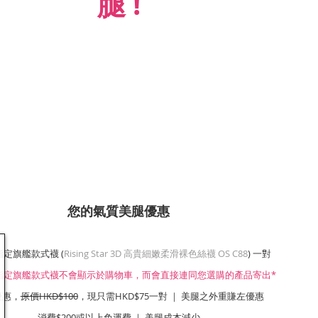
腿 !
您的氣質美腿優惠
指定旗艦款式襪 (
Rising Star 3D 高貴細嫩柔滑裸色絲襪 OS C88
) 一對
1指定旗艦款式襪不會顯示於購物車，而會直接連同您選購的產品寄出*
優惠，
原價HKD$100
，現只需HKD$75一對 ｜ 美腿之外重賺左優惠
消費$200或以上免運費 ｜ 美腿成本減少