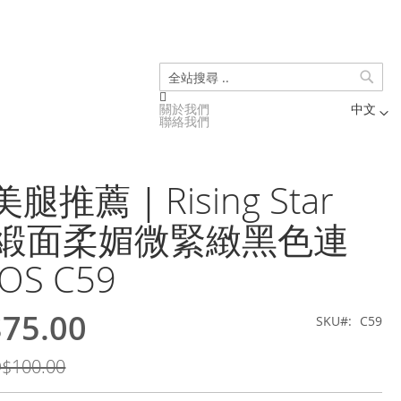
搜
關於我們
中文
尋
聯絡我們
Language
腿推薦｜Rising Star
D 緞面柔媚微緊緻黑色連
OS C59
75.00
SKU
C59
$100.00