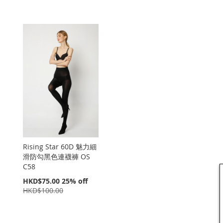
Rising Star 60D 魅力細
滑防勾黑色連襪褲 OS
C58
特
HKD$75.00
25% off
價
HKD$100.00