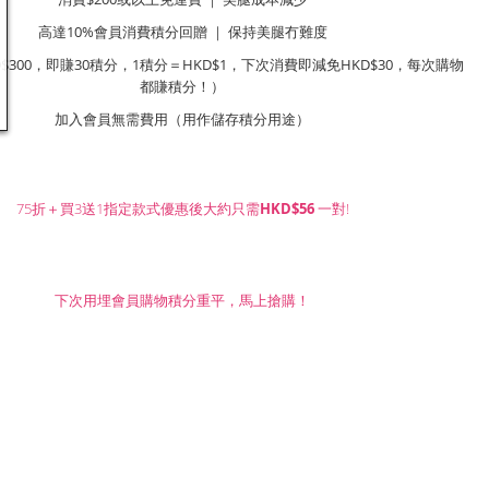
高達10%會員消費積分回贈 ｜ 保持美腿冇難度
$300，即賺30積分，1積分＝HKD$1，下次消費即減免HKD$30，每次購物
都賺積分！）
加入會員無需費用（用作儲存積分用途）
75折＋買3送1指定款式優惠後大約只需
HKD$56
一對!
下次用埋會員購物積分重平，馬上搶購！