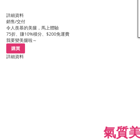
詳細資料
銷售/交付
令人羨慕的美腿，馬上體驗
75折、賺10%積分、$200免運費
我要變美腿啦～
購買
詳細資料
氣質