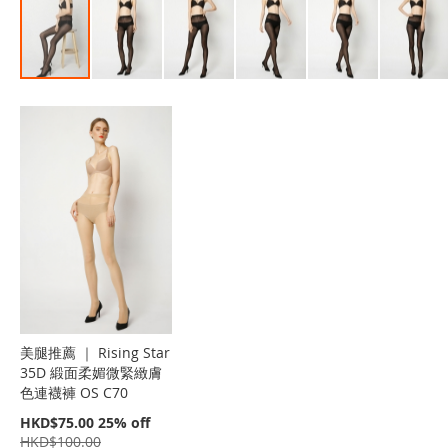
Skip
to
the
beginning
of
the
images
gallery
美腿推薦 ｜ Rising Star
35D 緞面柔媚微緊緻膚
色連襪褲 OS C70
特
HKD$75.00
25% off
價
HKD$100.00