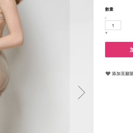
數量
-
+
添加至願