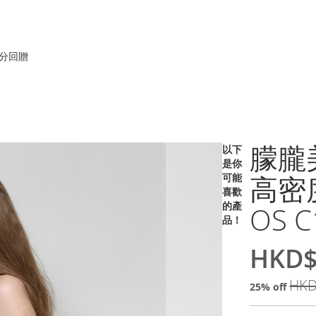
積分回贈
朦朧美推
以下
是你
高密
可能
喜歡
的產
OS C
品！
HKD$
特
價
HKD
25% off