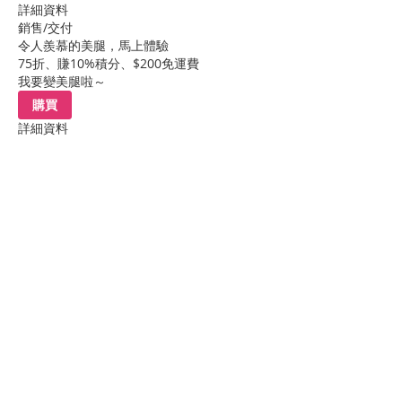
詳細資料
銷售/交付
令人羨慕的美腿，馬上體驗
75折、賺10%積分、$200免運費
我要變美腿啦～
購買
詳細資料