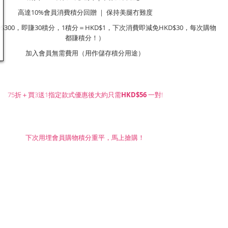
高達10%會員消費積分回贈 ｜ 保持美腿冇難度
$300，即賺30積分，1積分＝HKD$1，下次消費即減免HKD$30，每次購物
都賺積分！）
加入會員無需費用（用作儲存積分用途）
75折＋買3送1指定款式優惠後大約只需
HKD$56
一對!
下次用埋會員購物積分重平，馬上搶購！