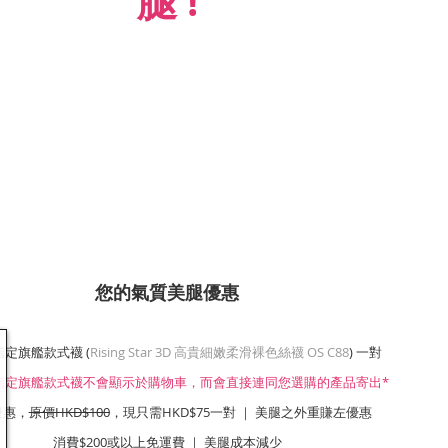
腿 !
您的氣質美腿優惠
指定旗艦款式襪 (
Rising Star 3D 高貴細嫩柔滑裸色絲襪 OS C88
) 一對
1指定旗艦款式襪不會顯示於購物車，而會直接連同您選購的產品寄出*
優惠，
原價HKD$100
，現只需HKD$75一對 ｜ 美腿之外重賺左優惠
消費$200或以上免運費 ｜ 美腿成本減少