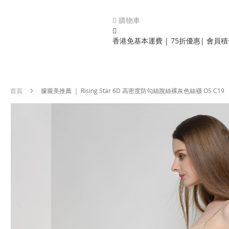
購物車
香港免基本運費 | 75折優惠| 會員
首頁
朦朧美推薦 ｜ Rising Star 6D 高密度防勾絲脫絲裸灰色絲襪 OS C19
Skip
to
the
end
of
the
images
gallery