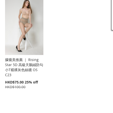
朦朧美推薦 ｜ Rising
Star 5D 高級天鵝絨防勾
小T襠裸灰色絲襪 OS
C23
特
HKD$75.00
25% off
價
HKD$100.00