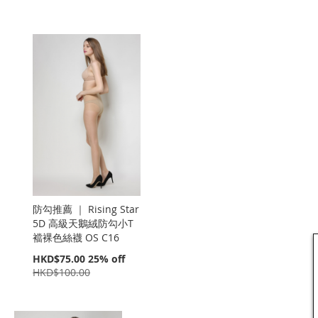
防勾推薦 ｜ Rising Star
5D 高級天鵝絨防勾小T
襠裸色絲襪 OS C16
特
HKD$75.00
25% off
價
HKD$100.00