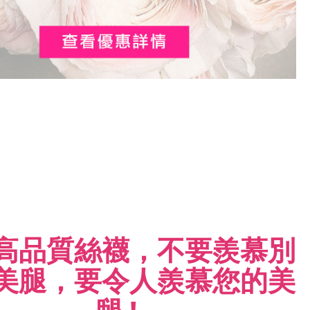
高品質絲襪，不要羨慕別
美腿，
要令人羨慕您的美