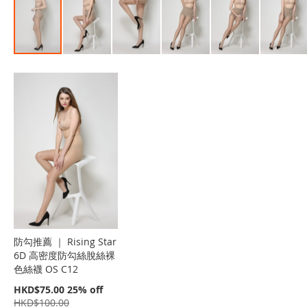
Skip
to
the
beginning
of
the
images
gallery
防勾推薦 ｜ Rising Star
6D 高密度防勾絲脫絲裸
色絲襪 OS C12
特
HKD$75.00
25% off
價
HKD$100.00