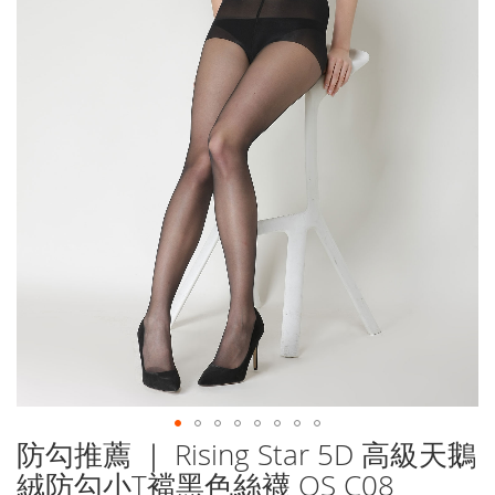
防勾推薦 ｜ Rising Star 5D 高級天鵝
Skip
to
絨防勾小T襠黑色絲襪 OS C08
the