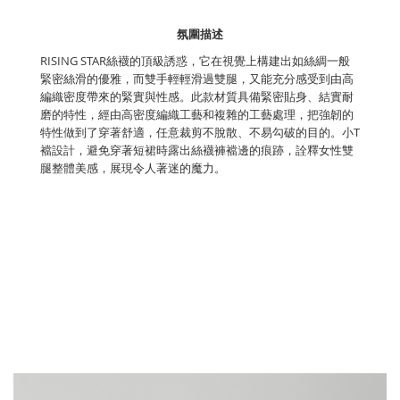
氛圍描述
RISING STAR絲襪的頂級誘惑，它在視覺上構建出如絲綢一般
緊密絲滑的優雅，而雙手輕輕滑過雙腿，又能充分感受到由高
編織密度帶來的緊實與性感。此款材質具備緊密貼身、結實耐
磨的特性，經由高密度編織工藝和複雜的工藝處理，把強韌的
特性做到了穿著舒適，任意裁剪不脫散、不易勾破的目的。小T
襠設計，避免穿著短裙時露出絲襪褲襠邊的痕跡，詮釋女性雙
腿整體美感，展現令人著迷的魔力。