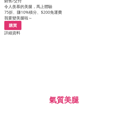
銷售/交付
令人羨慕的美腿，馬上體驗
75折、賺10%積分、$200免運費
我要變美腿啦～
購買
詳細資料
氣質美腿