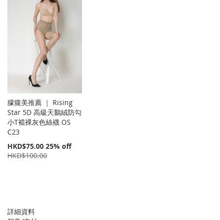
朦朧美推薦 ｜ Rising
Star 5D 高級天鵝絨防勾
小T襠裸灰色絲襪 OS
C23
特
HKD$75.00
25% off
價
HKD$100.00
詳細資料