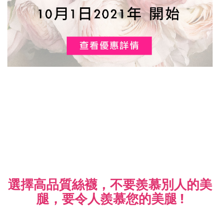
選擇高品質絲襪，不要羨慕別人的美
腿，
要令人羨慕您的美腿 !