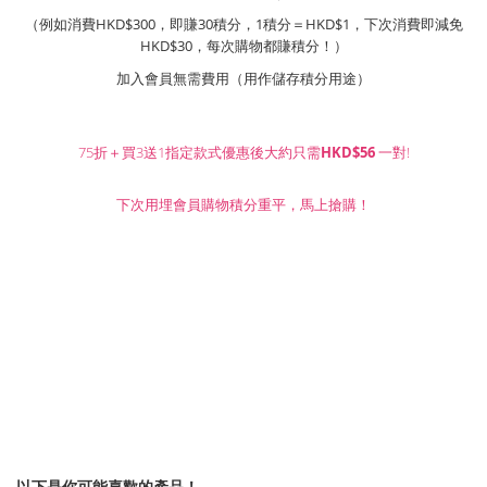
（例如消費HKD$300，即賺30積分，1積分＝HKD$1，下次消費即減免
HKD$30，每次購物都賺積分！）
加入會員無需費用（用作儲存積分用途）
75折＋買3送1指定款式優惠後大約只需
HKD$56
一對!
下次用埋會員購物積分重平，馬上搶購！
以下是你可能喜歡的產品！