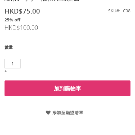
beginning
HKD$75.00
特
SKU
C08
of
價
the
25% off
images
HKD$100.00
gallery
數量
-
+
加到購物車
添加至願望清單