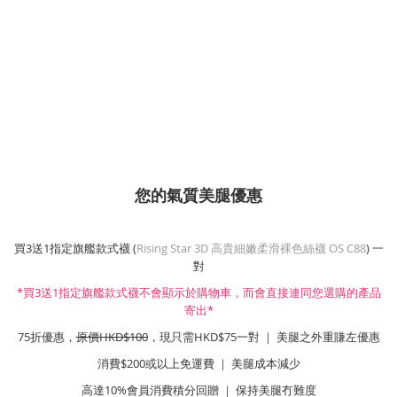
您的氣質美腿優惠
買3送1指定旗艦款式襪 (
Rising Star 3D 高貴細嫩柔滑裸色絲襪 OS C88
) 一
對
*買3送1指定旗艦款式襪不會顯示於購物車，而會直接連同您選購的產品
寄出*
75折優惠，
原價HKD$100
，現只需HKD$75一對 ｜ 美腿之外重賺左優惠
消費$200或以上免運費 ｜ 美腿成本減少
高達10%會員消費積分回贈 ｜ 保持美腿冇難度