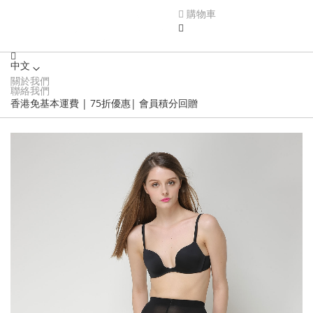
購物車
中文
關於我們
Language
聯絡我們
香港免基本運費 | 75折優惠| 會員積分回贈
Skip
to
the
end
of
the
images
gallery